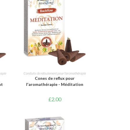
AJOUTER AU PANIER
rapie
Conduits de refoulement pour l'aromathérapie
Cones de reflux pour
nt
l'aromathérapie - Méditation
£
2.00