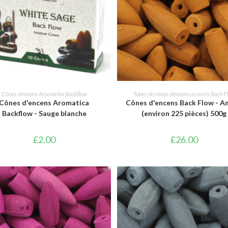
AJOUTER AU PANIER
AJOUTER AU PANIER
Cônes d'encens Aromatika Backflow
Tubes de cônes d'encens assortis Back F
Cônes d'encens Aromatica
Cônes d'encens Back Flow - A
Backflow - Sauge blanche
(environ 225 pièces) 500g
£
2.00
£
26.00