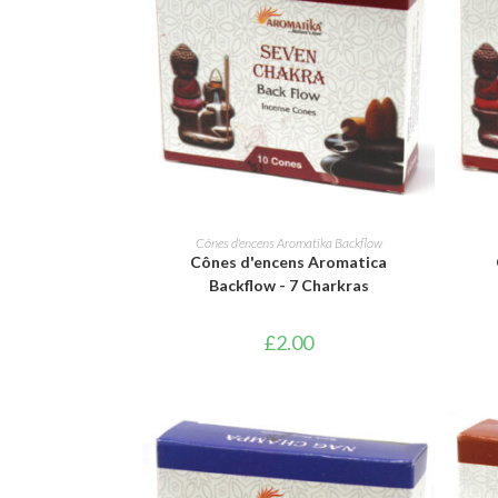
AJOUTER AU PANIER
Cônes d'encens Aromatika Backflow
Cônes d'encens Aromatica
Backflow - 7 Charkras
£
2.00