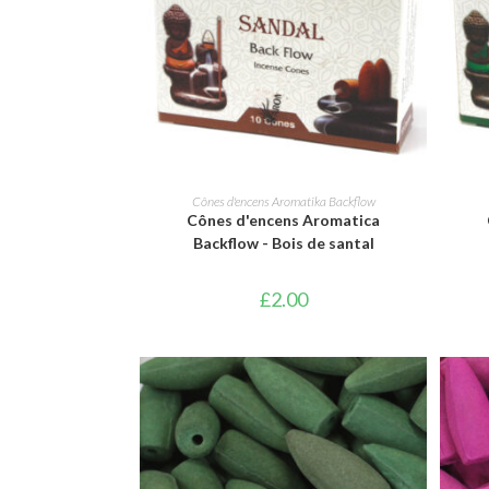
AJOUTER AU PANIER
Cônes d'encens Aromatika Backflow
Cônes d'encens Aromatica
Backflow - Bois de santal
£
2.00