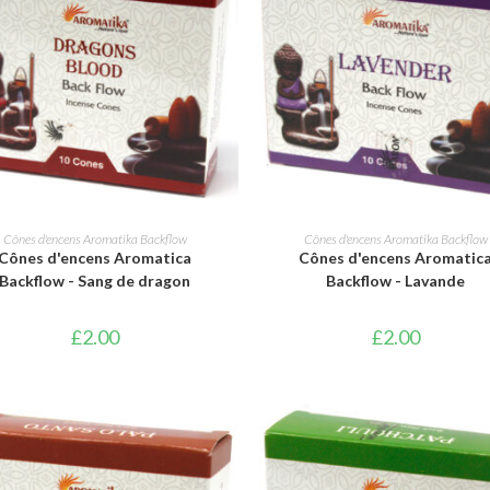
AJOUTER AU PANIER
AJOUTER AU PANIER
Cônes d'encens Aromatika Backflow
Cônes d'encens Aromatika Backflow
Cônes d'encens Aromatica
Cônes d'encens Aromatic
Backflow - Sang de dragon
Backflow - Lavande
£
2.00
£
2.00