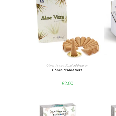
AJOUTER AU PANIER
Cônes d'encens Stamford Premium
Cônes d'aloe vera
£
2.00