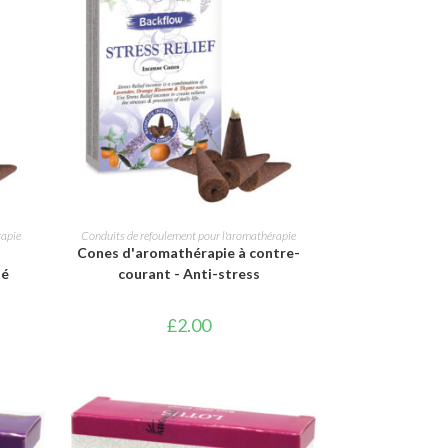
AJOUTER AU PANIER
rapie
Conduits de refoulement pour l'aromathérapie
Cones d'aromathérapie à contre-
té
courant - Anti-stress
£
2.00