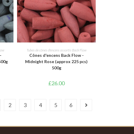
AJOUTER AU PANIER
low
Tubes de cônes d'encens assortis Back Flow
-
Cônes d'encens Back Flow -
500g
Midnight Rose (approx 225 pcs)
500g
£
26.00
2
3
4
5
6