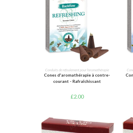
AJOUTER AU PANIER
Conduits de refoulement pour l'aromathérapie
Cond
Cones d'aromathérapie à contre-
Con
courant - Rafraîchissant
£
2.00