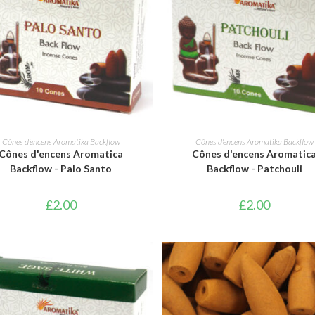
AJOUTER AU PANIER
AJOUTER AU PANIER
Cônes d'encens Aromatika Backflow
Cônes d'encens Aromatika Backflow
Cônes d'encens Aromatica
Cônes d'encens Aromatic
Backflow - Palo Santo
Backflow - Patchouli
£
2.00
£
2.00