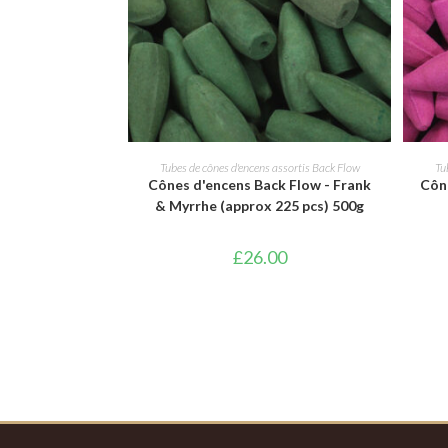
AJOUTER AU PANIER
Tubes de cônes d'encens assortis Back Flow
Tu
Cônes d'encens Back Flow - Frank
Cône
& Myrrhe (approx 225 pcs) 500g
£
26.00