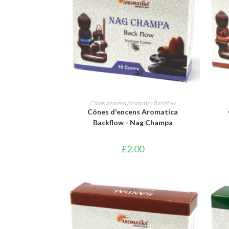
AJOUTER AU PANIER
Cônes d'encens Aromatika Backflow
Cônes d'encens Aromatica
Backflow - Nag Champa
£
2.00