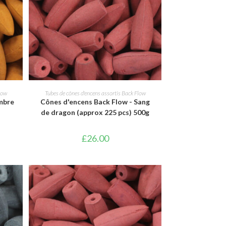
AJOUTER AU PANIER
low
Tubes de cônes d'encens assortis Back Flow
mbre
Cônes d'encens Back Flow - Sang
de dragon (approx 225 pcs) 500g
£
26.00