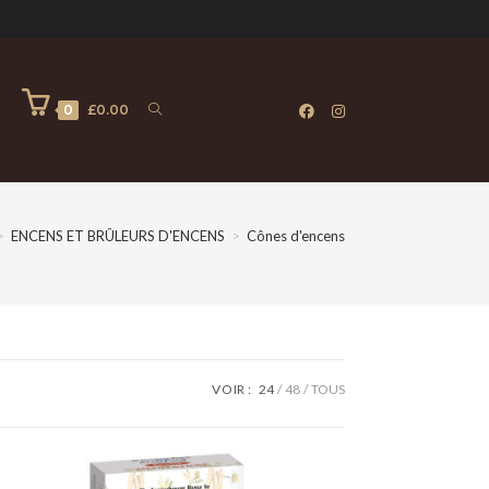
0
0
£
0.00
>
ENCENS ET BRÛLEURS D'ENCENS
>
Cônes d'encens
VOIR :
24
48
TOUS