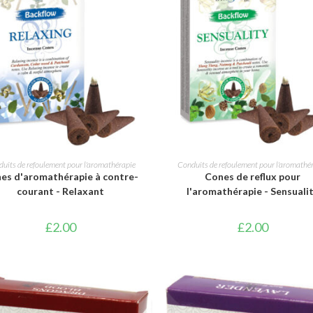
AJOUTER AU PANIER
AJOUTER AU PANIER
uits de refoulement pour l'aromathérapie
Conduits de refoulement pour l'aromathé
es d'aromathérapie à contre-
Cones de reflux pour
courant - Relaxant
l'aromathérapie - Sensuali
£
2.00
£
2.00