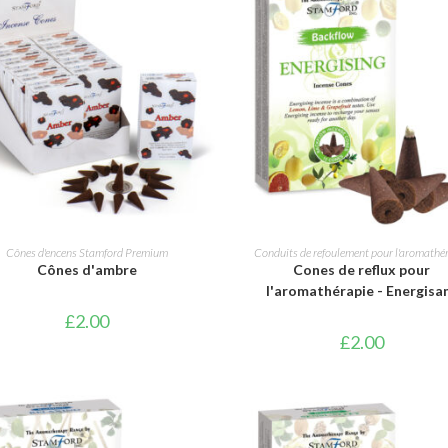
AJOUTER AU PANIER
AJOUTER AU PANIER
Cônes d'encens Stamford Premium
Conduits de refoulement pour l'aromathé
Cônes d'ambre
Cones de reflux pour
l'aromathérapie - Energisa
£
2.00
£
2.00