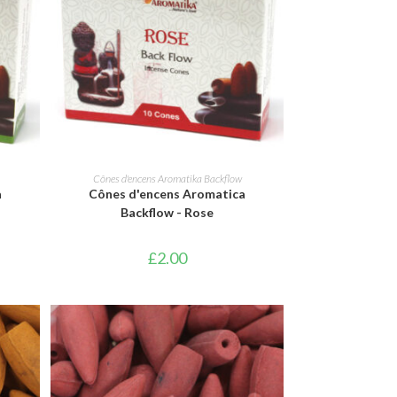
AJOUTER AU PANIER
Cônes d'encens Aromatika Backflow
a
Cônes d'encens Aromatica
Backflow - Rose
£
2.00