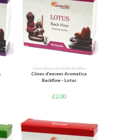
AJOUTER AU PANIER
Cônes d'encens Aromatika Backflow
a
Cônes d'encens Aromatica
Backflow - Lotus
£
2.00