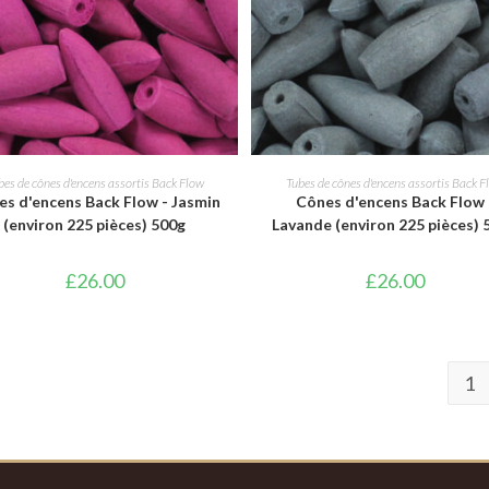
AJOUTER AU PANIER
AJOUTER AU PANIER
bes de cônes d'encens assortis Back Flow
Tubes de cônes d'encens assortis Back F
s d'encens Back Flow - Jasmin
Cônes d'encens Back Flow 
(environ 225 pièces) 500g
Lavande (environ 225 pièces) 
£
26.00
£
26.00
1