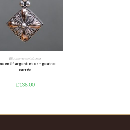
AJOUTER AU PANIER
Bijoux en argent et en or
ndentif argent et or - goutte
carrée
£
138.00