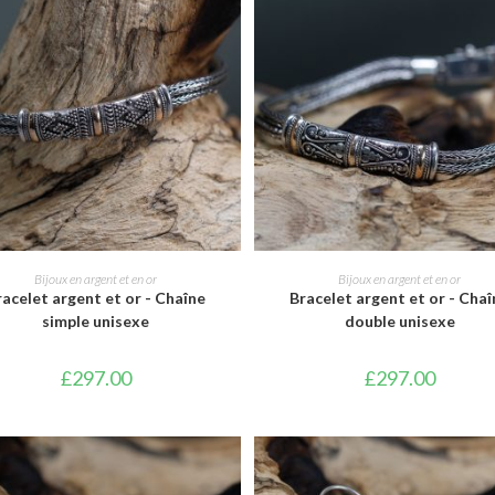
AJOUTER AU PANIER
AJOUTER AU PANIER
Bijoux en argent et en or
Bijoux en argent et en or
racelet argent et or - Chaîne
Bracelet argent et or - Chaî
simple unisexe
double unisexe
£
297.00
£
297.00