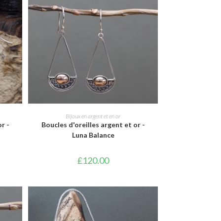
AJOUTER AU PANIER
Bijoux en argent et en or
r -
Boucles d'oreilles argent et or -
Luna Balance
£
120.00