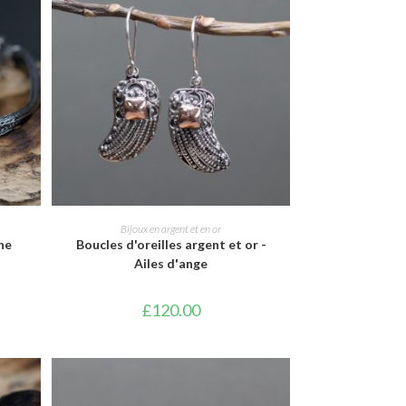
AJOUTER AU PANIER
Bijoux en argent et en or
ne
Boucles d'oreilles argent et or -
Ailes d'ange
£
120.00