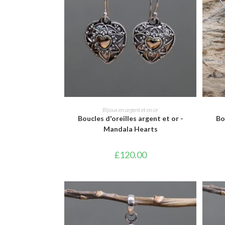
AJOUTER AU PANIER
Bijoux en argent et en or
Boucles d'oreilles argent et or -
Bo
Mandala Hearts
£
120.00