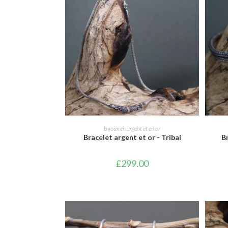
AJOUTER AU PANIER
Bijoux en argent et en or
Bracelet argent et or - Tribal
B
£
299.00