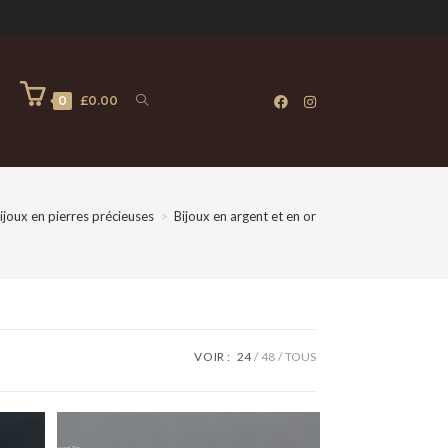
0
0
£
0.00
ijoux en pierres précieuses
>
Bijoux en argent et en or
VOIR :
24
48
TOUS