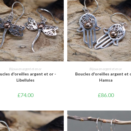
AJOUTER AU PANIER
AJOUTER AU PANIER
Bijoux en argent et en or
Bijoux en argent et en or
ucles d'oreilles argent et or -
Boucles d'oreilles argent et o
Libellules
Hamsa
£
74.00
£
86.00