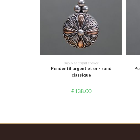
AJOUTER AU PANIER
Bijoux en argent et en or
Pendentif argent et or - rond
Pe
classique
£
138.00