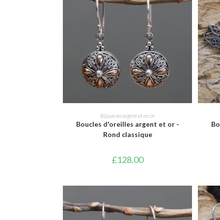
AJOUTER AU PANIER
Bijoux en argent et en or
Boucles d'oreilles argent et or -
Bo
Rond classique
£
128.00