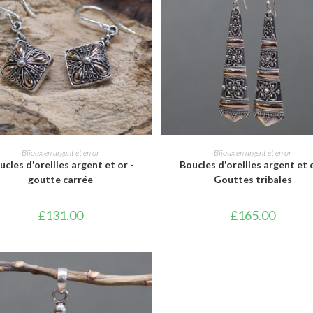
AJOUTER AU PANIER
AJOUTER AU PANIER
Bijoux en argent et en or
Bijoux en argent et en or
ucles d'oreilles argent et or -
Boucles d'oreilles argent et o
goutte carrée
Gouttes tribales
£
131.00
£
165.00