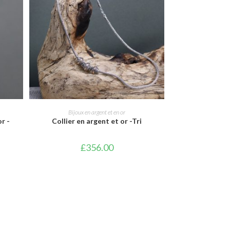
AJOUTER AU PANIER
Bijoux en argent et en or
r -
Collier en argent et or -Tri
£
356.00