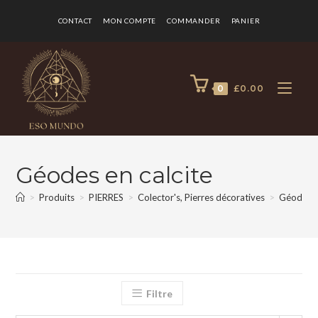
CONTACT
MON COMPTE
COMMANDER
PANIER
0
£
0.00
Géodes en calcite
>
Produits
>
PIERRES
>
Colector's, Pierres décoratives
>
Géodes en
Filtre