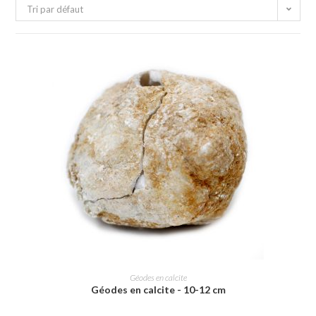
Tri par défaut
AJOUTER AU PANIER
Géodes en calcite
Géodes en calcite - 10-12 cm