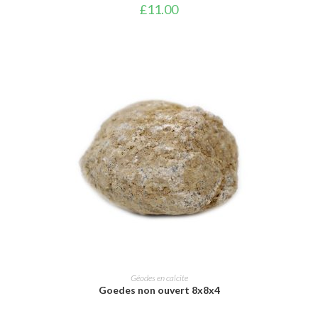
£
11.00
AJOUTER AU PANIER
Géodes en calcite
Goedes non ouvert 8x8x4