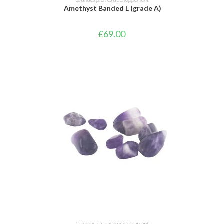
Amethyst Banded L (grade A)
£
69.00
AJOUTER AU PANIER
Grandes pierres d'achoppement