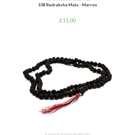
108 Rudraksha Mala - Marron
£
11.00
AJOUTER AU PANIER
Rudraksha Buddah Bangle Mala