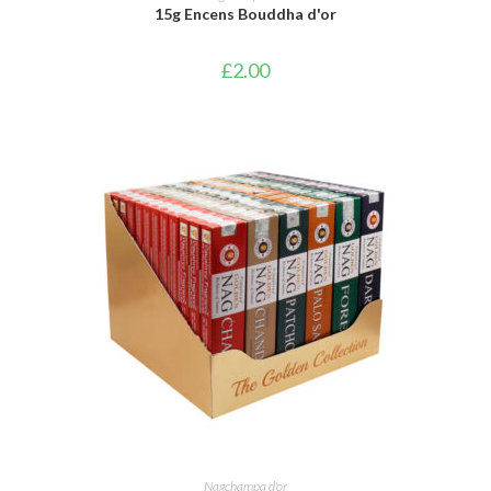
15g Encens Bouddha d'or
£
2.00
AJOUTER AU PANIER
Nagchampa d'or