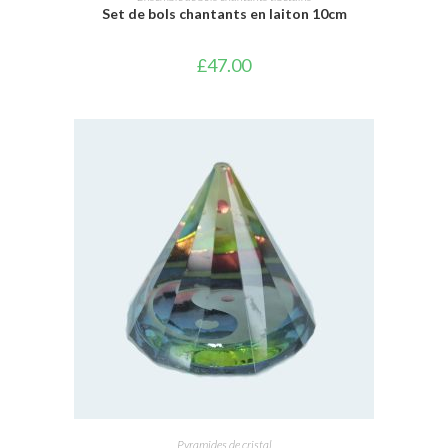
Set de bols chantants en laiton 10cm
£
47.00
AJOUTER AU PANIER
Pyramides de cristal