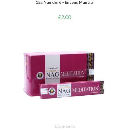
15g Nag doré - Encens Mantra
£
2.00
AJOUTER AU PANIER
Nagchampa d'or