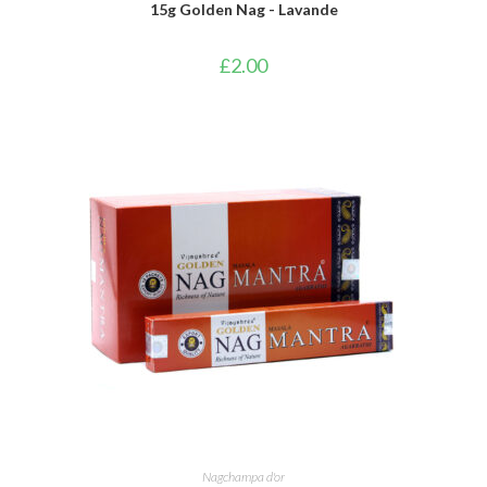
15g Golden Nag - Lavande
£
2.00
AJOUTER AU PANIER
Nagchampa d'or