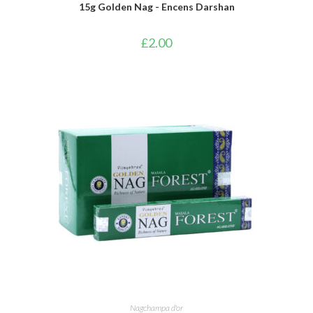
15g Golden Nag - Encens Darshan
£
2.00
AJOUTER AU PANIER
Nagchampa d'or