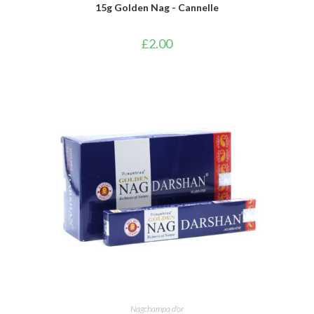
15g Golden Nag - Cannelle
£
2.00
AJOUTER AU PANIER
Nagchampa d'or