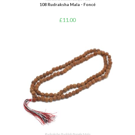
108 Rudraksha Mala - Foncé
£
11.00
AJOUTER AU PANIER
Rudraksha Buddah Bangle Mala