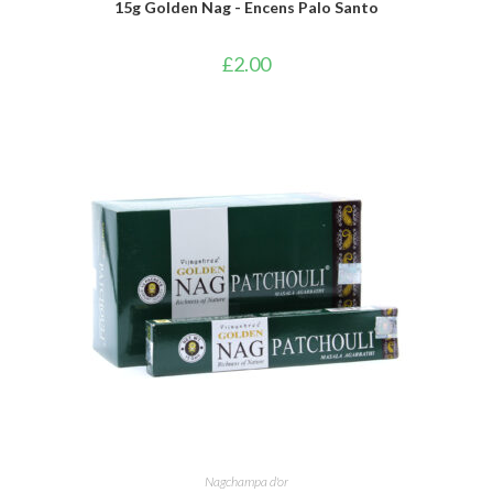
15g Golden Nag - Encens Palo Santo
£
2.00
AJOUTER AU PANIER
Nagchampa d'or