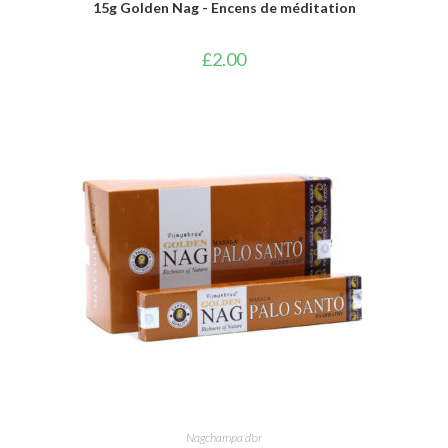
15g Golden Nag - Encens de méditation
£
2.00
AJOUTER AU PANIER
Nagchampa d'or