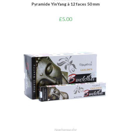
Pyramide YinYang à 12 faces 50 mm
£
5.00
AJOUTER AU PANIER
Nagchampa d'or