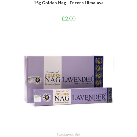
15g Golden Nag - Encens Himalaya
£
2.00
AJOUTER AU PANIER
Nagchampa d'or