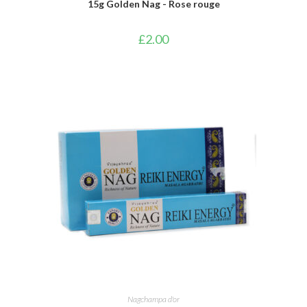
15g Golden Nag - Rose rouge
£
2.00
AJOUTER AU PANIER
Nagchampa d'or