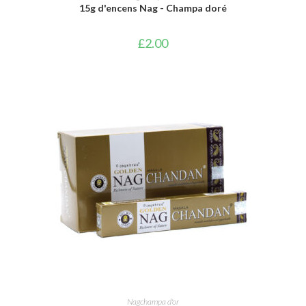
15g d'encens Nag - Champa doré
£
2.00
AJOUTER AU PANIER
Nagchampa d'or