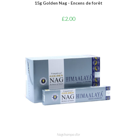
15g Golden Nag - Encens de forêt
£
2.00
AJOUTER AU PANIER
Nagchampa d'or