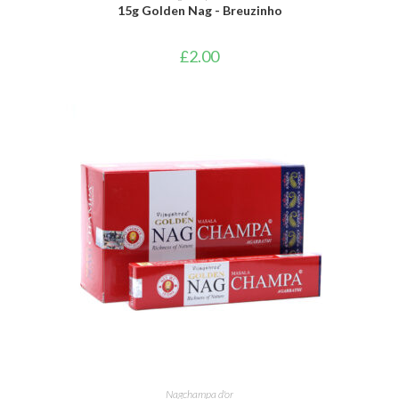
15g Golden Nag - Breuzinho
£
2.00
AJOUTER AU PANIER
Nagchampa d'or