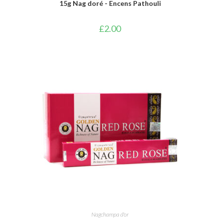
15g Nag doré - Encens Pathouli
£
2.00
AJOUTER AU PANIER
Nagchampa d'or