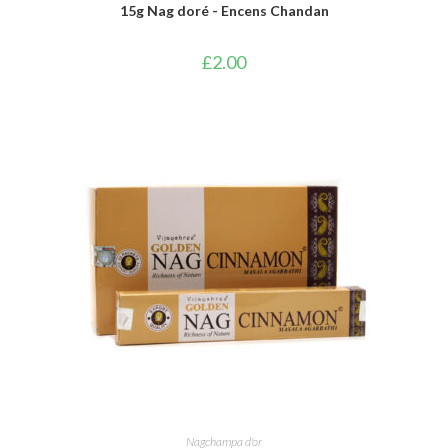
15g Nag doré - Encens Chandan
£
2.00
AJOUTER AU PANIER
Nagchampa d'or