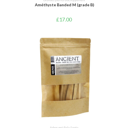
Améthyste Banded M (grade B)
£
17.00
AJOUTER AU PANIER
Arbre vert Palo Santo