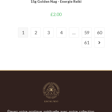
15g Golden Nag - Energie Reiki
£
2.00
1
2
3
4
…
59
60
61
Élevez votre pratique spirituelle avec notre collection