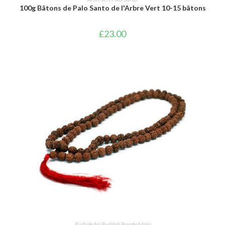
100g Bâtons de Palo Santo de l'Arbre Vert 10-15 bâtons
£
23.00
AJOUTER AU PANIER
Rudraksha Buddah Bangle Mala