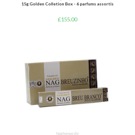
15g Golden Colletion Box - 6 parfums assortis
£
155.00
AJOUTER AU PANIER
Nagchampa d'or