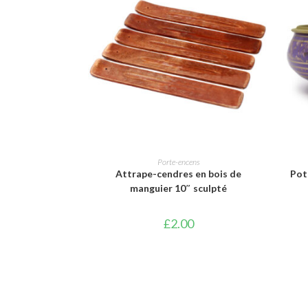
AJOUTER AU PANIER
Porte-encens
Attrape-cendres en bois de
Pot
manguier 10″ sculpté
£
2.00