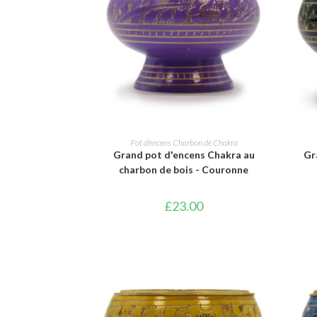
AJOUTER AU PANIER
Pot d'encens Charbon de Chakra
Grand pot d'encens Chakra au
Gr
charbon de bois - Couronne
£
23.00