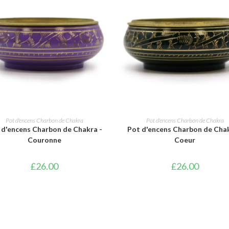
AJOUTER AU PANIER
AJOUTER AU PANIER
Pot d'encens Charbon de Chakra
Pot d'encens Charbon de Chakra
 d'encens Charbon de Chakra -
Pot d'encens Charbon de Chak
Couronne
Coeur
£
26.00
£
26.00