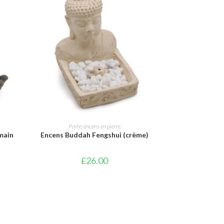
AJOUTER AU PANIER
Porte-encens en pierre
main
Encens Buddah Fengshui (crème)
£
26.00