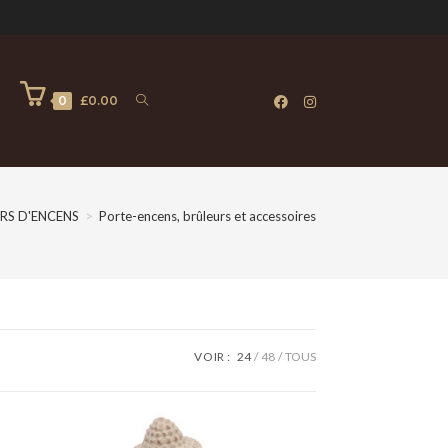
0
0
£
0.00
RS D'ENCENS
>
Porte-encens, brûleurs et accessoires
VOIR :
24
48
TOUS