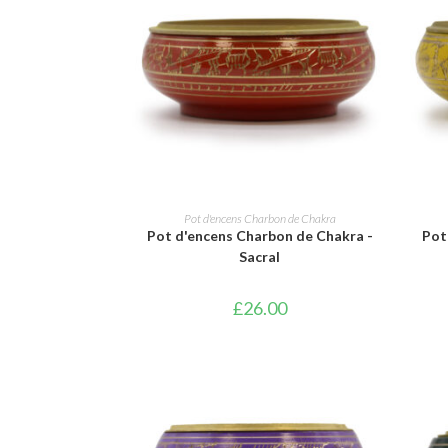
AJOUTER AU PANIER
Pot d'encens Charbon de Chakra
Pot d'encens Charbon de Chakra -
Pot
Sacral
£
26.00