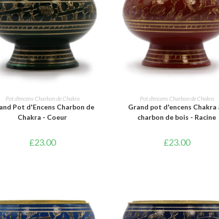
AJOUTER AU PANIER
AJOUTER AU PANIER
Pot d'encens Charbon de Chakra
Pot d'encens Charbon de Chakra
and Pot d'Encens Charbon de
Grand pot d'encens Chakra 
Chakra - Coeur
charbon de bois - Racine
£
23.00
£
23.00