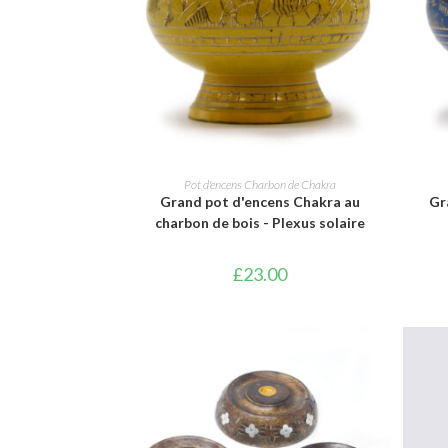
AJOUTER AU PANIER
Pot d'encens Charbon de Chakra
Grand pot d'encens Chakra au
Gr
charbon de bois - Plexus solaire
£
23.00