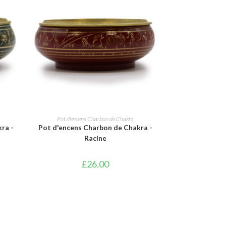
AJOUTER AU PANIER
Pot d'encens Charbon de Chakra
ra -
Pot d'encens Charbon de Chakra -
Racine
£
26.00