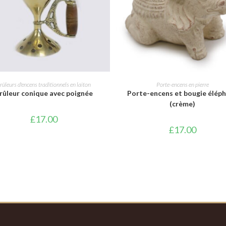
AJOUTER AU PANIER
AJOUTER AU PANIER
rûleurs d'encens traditionnels en laiton
Porte-encens en pierre
rûleur conique avec poignée
Porte-encens et bougie élép
(crème)
£
17.00
£
17.00