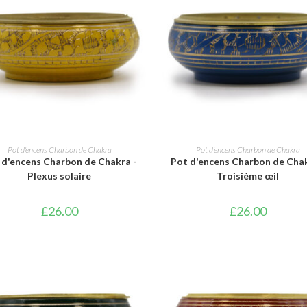
AJOUTER AU PANIER
AJOUTER AU PANIER
Pot d'encens Charbon de Chakra
Pot d'encens Charbon de Chakra
 d'encens Charbon de Chakra -
Pot d'encens Charbon de Chak
Plexus solaire
Troisième œil
£
26.00
£
26.00