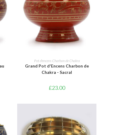
AJOUTER AU PANIER
Pot d'encens Charbon de Chakra
au
Grand Pot d'Encens Charbon de
Chakra - Sacral
£
23.00