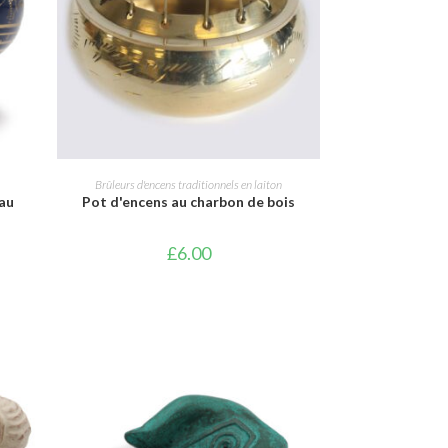
AJOUTER AU PANIER
Brûleurs d'encens traditionnels en laiton
au
Pot d'encens au charbon de bois
£
6.00