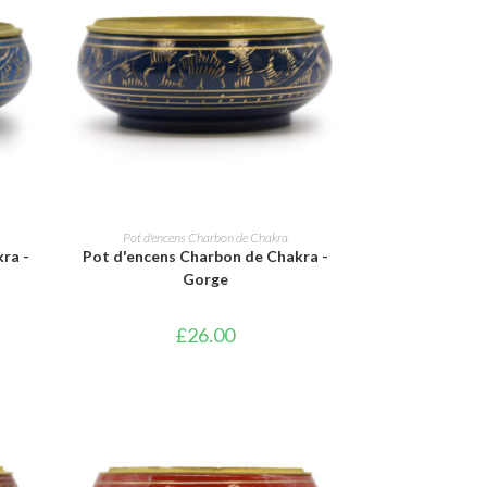
AJOUTER AU PANIER
Pot d'encens Charbon de Chakra
ra -
Pot d'encens Charbon de Chakra -
Gorge
£
26.00