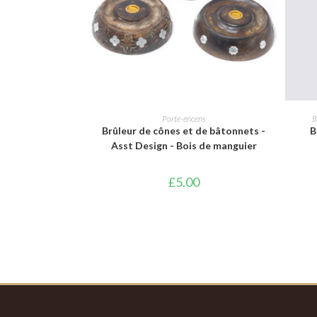
AJOUTER AU PANIER
Porte-encens
B
Brûleur de cônes et de bâtonnets -
B
Asst Design - Bois de manguier
£
5.00