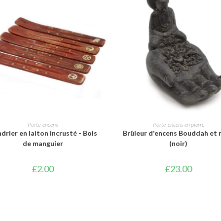
AJOUTER AU PANIER
AJOUTER AU PANIER
Porte-encens
Porte-encens en pierre
drier en laiton incrusté - Bois
Brûleur d'encens Bouddah et 
de manguier
(noir)
£
2.00
£
23.00