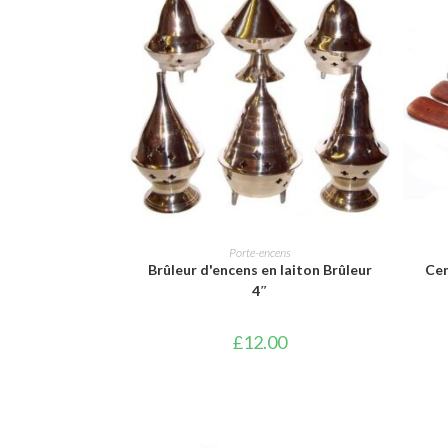
AJOUTER AU PANIER
Porte-encens
Brûleur d'encens en laiton Brûleur
Cen
4″
£
12.00