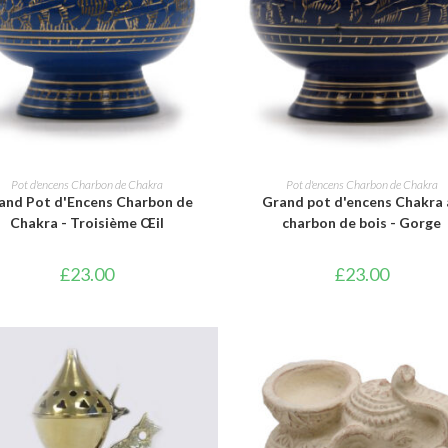
AJOUTER AU PANIER
AJOUTER AU PANIER
Pot d'encens Charbon de Chakra
Pot d'encens Charbon de Chakra
and Pot d'Encens Charbon de
Grand pot d'encens Chakra 
Chakra - Troisième Œil
charbon de bois - Gorge
£
23.00
£
23.00