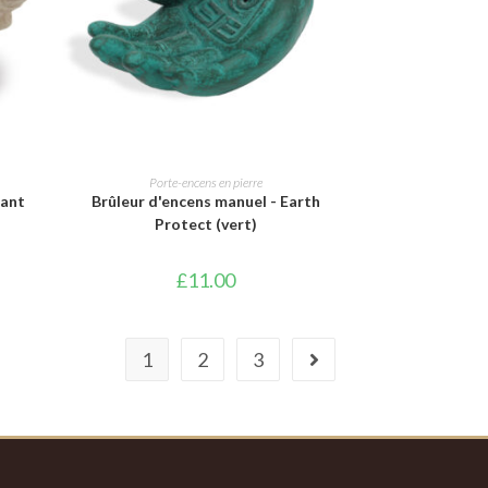
AJOUTER AU PANIER
Porte-encens en pierre
hant
Brûleur d'encens manuel - Earth
Protect (vert)
£
11.00
1
2
3