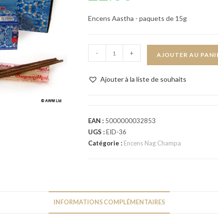
Encens Aastha - paquets de 15g
-
+
AJOUTER AU PANI
Ajouter à la liste de souhaits
EAN :
5000000032853
UGS :
EID-36
Catégorie :
Encens Nag Champa
INFORMATIONS COMPLÉMENTAIRES