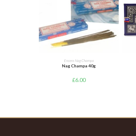
AJOUTER AU PANIER
Encens Nag Champa
Nag Champa 40g
£
6.00