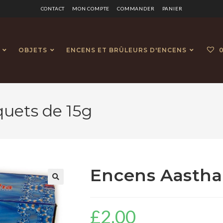
CONTACT
MON COMPTE
COMMANDER
PANIER
OBJETS
ENCENS ET BRÛLEURS D'ENCENS
quets de 15g
Encens Aastha 
🔍
£
2.00