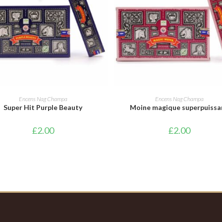
AJOUTER AU PANIER
AJOUTER AU PANIER
Encens Nag Champa
Encens Nag Champa
Super Hit Purple Beauty
Moine magique superpuissa
£
2.00
£
2.00