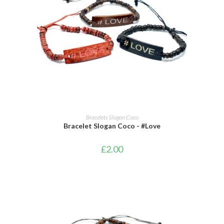
AJOUTER AU PANIER
Bracelets Slogan Coco
Bracelet Slogan Coco - #Love
£
2.00