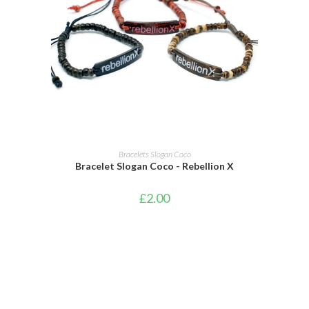
AJOUTER AU PANIER
Bracelets Slogan Coco
Bracelet Slogan Coco - Rebellion X
£
2.00