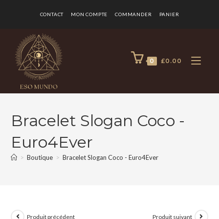
CONTACT
MON COMPTE
COMMANDER
PANIER
0
£
0.00
Bracelet Slogan Coco -
Euro4Ever
>
Boutique
>
Bracelet Slogan Coco - Euro4Ever
Produit précédent
Produit suivant