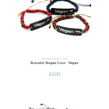
AJOUTER AU PANIER
Bracelets Slogan Coco
Bracelet Slogan Coco - Vegan
£
2.00