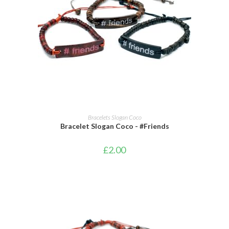
AJOUTER AU PANIER
Bracelets Slogan Coco
Bracelet Slogan Coco - #Friends
£
2.00