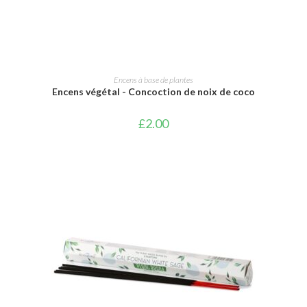
AJOUTER AU PANIER
Encens à base de plantes
Encens végétal - Concoction de noix de coco
£
2.00