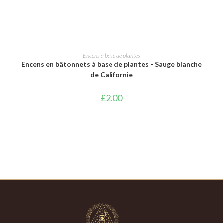
AJOUTER AU PANIER
Encens à base de plantes
Encens en bâtonnets à base de plantes - Sauge blanche
de Californie
£
2.00