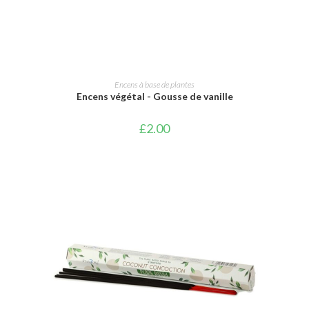
AJOUTER AU PANIER
Encens à base de plantes
Encens végétal - Gousse de vanille
£
2.00