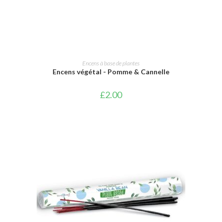
AJOUTER AU PANIER
Encens à base de plantes
Encens végétal - Pomme & Cannelle
£
2.00