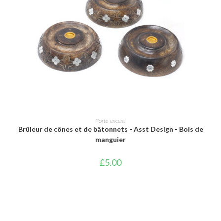
AJOUTER AU PANIER
Porte-encens
Brûleur de cônes et de bâtonnets - Asst Design - Bois de
manguier
£
5.00