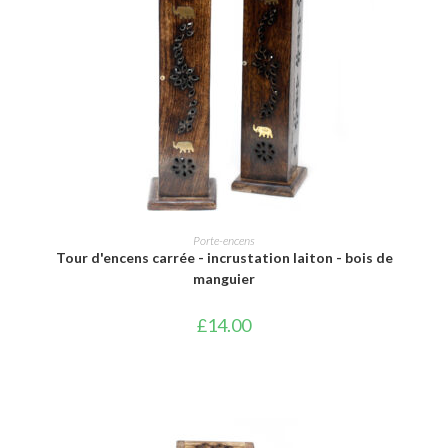
AJOUTER AU PANIER
Porte-encens
Tour d'encens carrée - incrustation laiton - bois de
manguier
£
14.00