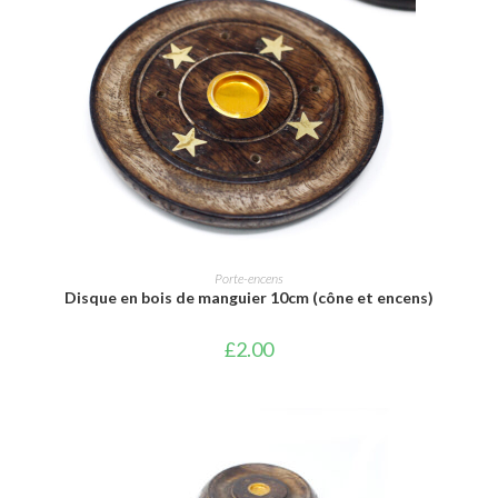
AJOUTER AU PANIER
Porte-encens
Disque en bois de manguier 10cm (cône et encens)
£
2.00