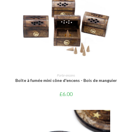
AJOUTER AU PANIER
Porte-encens
Boîte à fumée mini cône d'encens - Bois de manguier
£
6.00