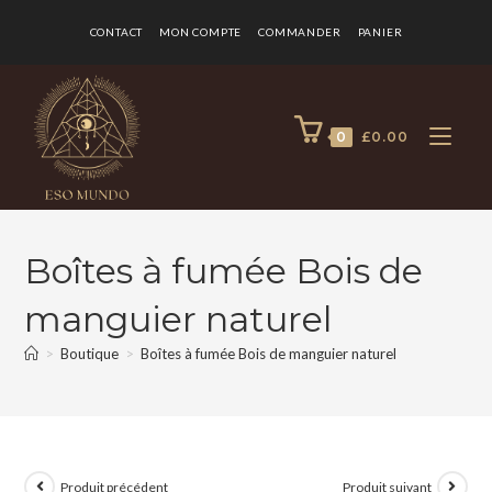
CONTACT
MON COMPTE
COMMANDER
PANIER
0
£
0.00
Boîtes à fumée Bois de
manguier naturel
>
Boutique
>
Boîtes à fumée Bois de manguier naturel
Produit précédent
Produit suivant