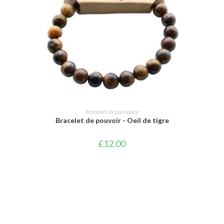
AJOUTER AU PANIER
Bracelets de puissance
Bracelet de pouvoir - Oeil de tigre
£
12.00