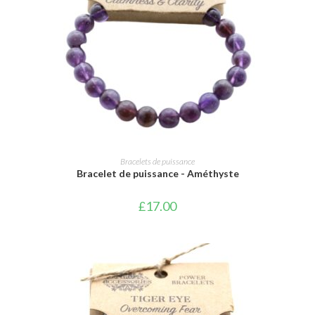
AJOUTER AU PANIER
Bracelets de puissance
Bracelet de puissance - Améthyste
£
17.00