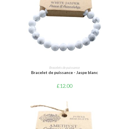
AJOUTER AU PANIER
Bracelets de puissance
Bracelet de puissance - Jaspe blanc
£
12.00