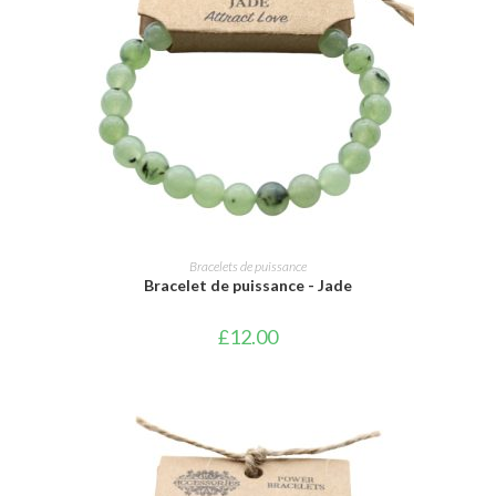
AJOUTER AU PANIER
Bracelets de puissance
Bracelet de puissance - Jade
£
12.00