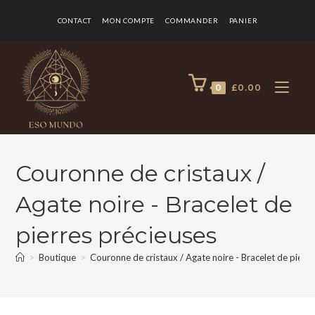
CONTACT
MON COMPTE
COMMANDER
PANIER
0
£
0.00
Couronne de cristaux /
Agate noire - Bracelet de
pierres précieuses
>
Boutique
>
Couronne de cristaux / Agate noire - Bracelet de pierr