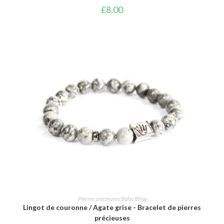
£
8.00
AJOUTER AU PANIER
Pierres précieuses Boho Bling
Lingot de couronne / Agate grise - Bracelet de pierres
précieuses