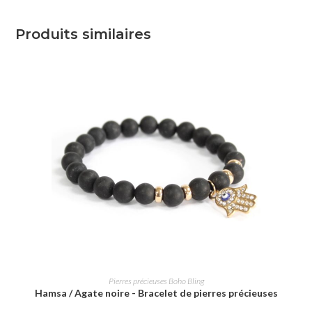
Produits similaires
AJOUTER AU PANIER
Pierres précieuses Boho Bling
Hamsa / Agate noire - Bracelet de pierres précieuses