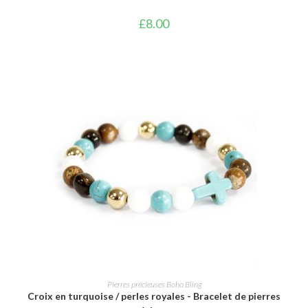
£
8.00
AJOUTER AU PANIER
Pierres précieuses Boho Bling
Croix en turquoise / perles royales - Bracelet de pierres