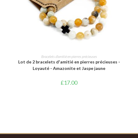
AJOUTER AU PANIER
Bracelets d'amitié en pierres précieuses
Lot de 2 bracelets d'amitié en pierres précieuses -
Loyauté - Amazonite et Jaspe jaune
£
17.00