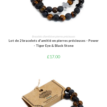
AJOUTER AU PANIER
Bracelets d'amitié en pierres précieuses
Lot de 2 bracelets d'amitié en pierres précieuses - Power
- Tiger Eye & Black Stone
£
17.00