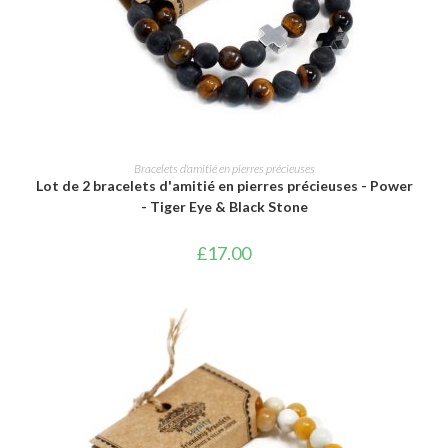
AJOUTER AU PANIER
Bracelets d'amitié en pierres précieuses
Lot de 2 bracelets d'amitié en pierres précieuses - Power
- Tiger Eye & Black Stone
£
17.00