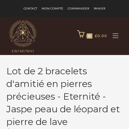
CONTACT
MON COMPTE
COMMANDER
PANIER
0
£
0.00
Lot de 2 bracelets
d'amitié en pierres
précieuses - Eternité -
Jaspe peau de léopard et
pierre de lave