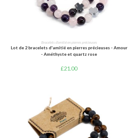
AJOUTER AU PANIER
Bracelets d'amitié en pierres précieuses
Lot de 2 bracelets d'amitié en pierres précieuses - Amour
- Améthyste et quartz rose
£
21.00